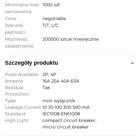
Minimalna ilość
1000 szt
zamówienia:
Cena:
negotiable
Warunki
T/T, L/C
płatności:
Możliwość
200000 sztuk miesięcznie
zaopatrzenia:
Szczegóły produktu
Poles Available:
2P, 4P
Ampere:
16A 25A 40A 63A
Residual
Tak
Protection:
Type:
mini wyłącznik
Leakage Current:
10 30 100 300 500 mA
Standard:
IEC1008 EN61008
High Light:
compact circuit breaker
,
micro circuit breaker