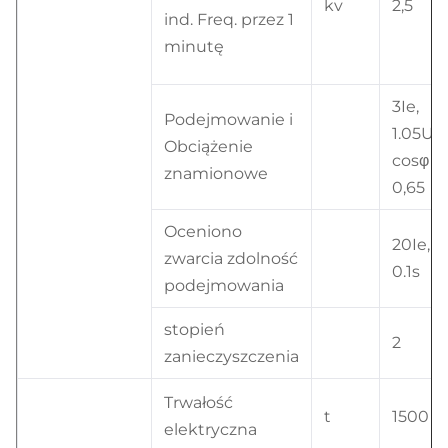
kv
2,5
ind. Freq. przez 1
minutę
3Ie,
Podejmowanie i
1.05Ue,
Obciążenie
cosφ =
znamionowe
0,65
Oceniono
20Ie,
zwarcia zdolność
0.1s
podejmowania
stopień
2
zanieczyszczenia
Trwałość
t
1500
elektryczna