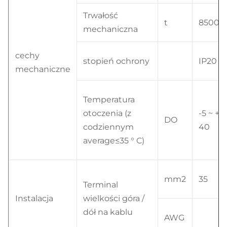
Trwałość
t
8500
mechaniczna
cechy
stopień ochrony
IP20
mechaniczne
Temperatura
otoczenia (z
-5 ~ +
DO
codziennym
40
average≤35 ° C)
mm2
35
Terminal
Instalacja
wielkości góra /
dół na kablu
AWG