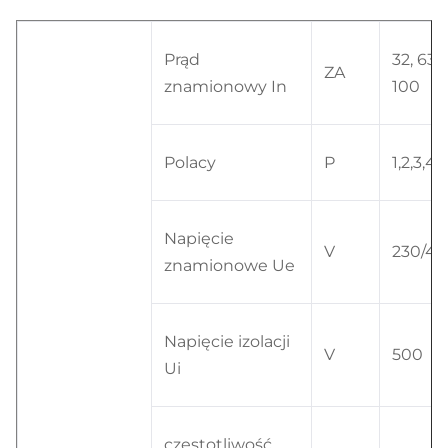
Prąd
32, 63,
ZA
znamionowy In
100
Polacy
P
1,2,3,4
Napięcie
V
230/4
znamionowe Ue
Napięcie izolacji
V
500
Ui
częstotliwość