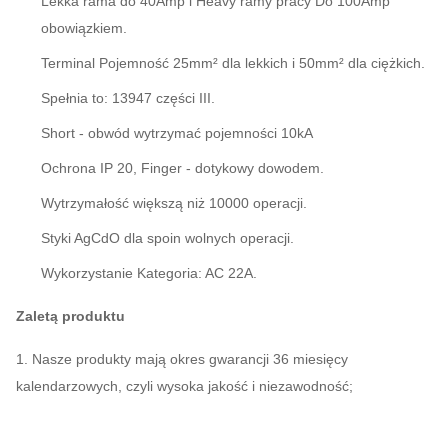
Lekka rama do 40Amp i Heavy ramy pracy Do 100Amp
obowiązkiem.
Terminal Pojemność 25mm² dla lekkich i 50mm² dla ciężkich.
Spełnia to: 13947 części III.
Short - obwód wytrzymać pojemności 10kA
Ochrona IP 20, Finger - dotykowy dowodem.
Wytrzymałość większą niż 10000 operacji.
Styki AgCdO dla spoin wolnych operacji.
Wykorzystanie Kategoria: AC 22A.
Zaletą produktu
1. Nasze produkty mają okres gwarancji 36 miesięcy
kalendarzowych, czyli wysoka jakość i niezawodność;