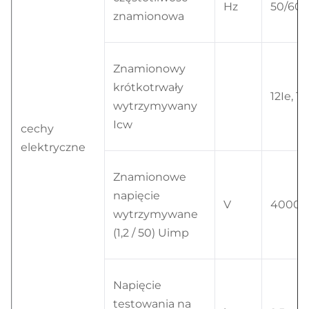
Hz
50/60
znamionowa
Znamionowy
krótkotrwały
12Ie, 1s
wytrzymywany
Icw
cechy
elektryczne
Znamionowe
napięcie
V
4000
wytrzymywane
(1,2 / 50) Uimp
Napięcie
testowania na