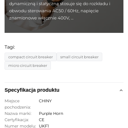
dynamiczną i statyczną stosuje się do rozkładu i
obwodu sterowania AC50 / 60Hz, napięcie
znamionowe włącznie 400V, ...
Tagi:
compact circuit breaker
small circuit breaker
micro circuit breaker
Specyfikacja produktu
Miejsce
CHINY
pochodzenia:
Nazwa marki:
Purple Horn
Certyfikacja:
CE
Numer modelu:
UKF1