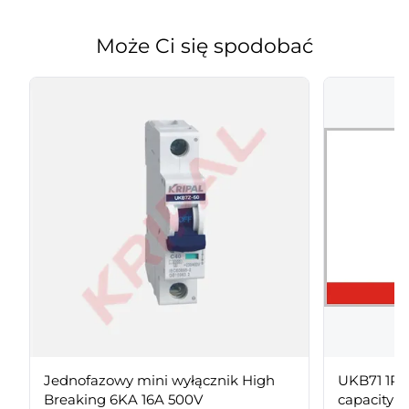
Może Ci się spodobać
Jednofazowy mini wyłącznik High
UKB71 1P+N C Curve 6KA br
Breaking 6KA 16A 500V
capacity Min