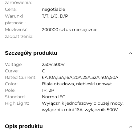
zamówienia:
Cena:
negotiable
Warunki
T/T, L/C, D/P
płatności:
Możliwość
200000 sztuk miesięcznie
zaopatrzenia:
Szczegóły produktu
Voltage:
250V;500V
Curve:
C
Rated Current:
6A,10A,13A,16A,20A,25A,32A,40A,50A
Color:
Biała obudowa, niebieski uchwyt
Pole:
1P, 2P
Standard:
Norma IEC
High Light:
Wyłącznik jednofazowy o dużej mocy
,
wyłącznik mini 16A
,
wyłącznik 500V
Opis produktu