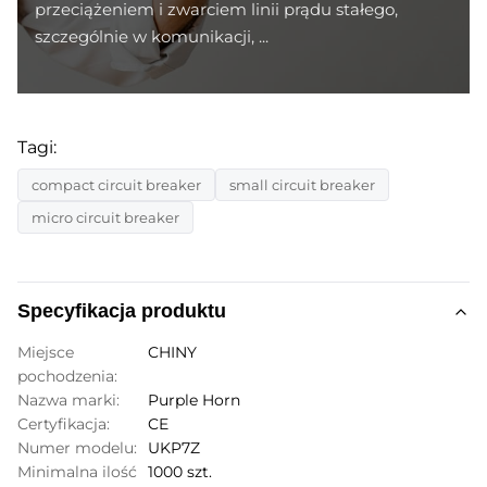
przeciążeniem i zwarciem linii prądu stałego,
szczególnie w komunikacji, ...
Tagi:
compact circuit breaker
small circuit breaker
micro circuit breaker
Specyfikacja produktu
Miejsce
CHINY
pochodzenia:
Nazwa marki:
Purple Horn
Certyfikacja:
CE
Numer modelu:
UKP7Z
Minimalna ilość
1000 szt.