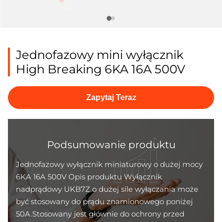
Jednofazowy mini wyłącznik
High Breaking 6KA 16A 500V
Zapytaj Teraz
Podsumowanie produktu
Jednofazowy wyłącznik miniaturowy o dużej mocy
6KA 16A 500V Opis produktu Wyłącznik
nadprądowy UKB7Z o dużej sile wyłączania może
być stosowany do prądu znamionowego poniżej
50A.Stosowany jest głównie do ochrony przed