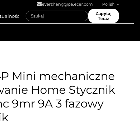
everzhang@pa.ecer.com
Polish
Zapytaj
tualności
Teraz
P Mini mechaniczne
wanie Home Stycznik
c 9mr 9A 3 fazowy
ik