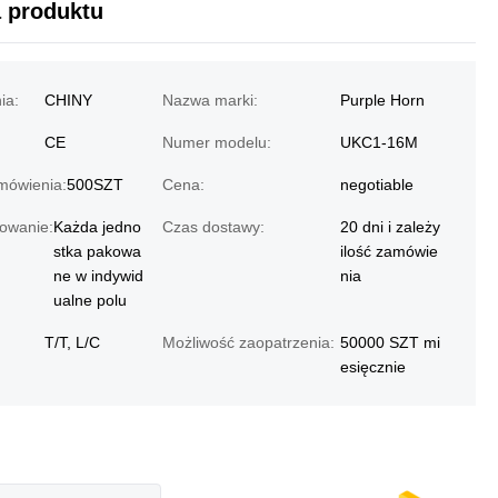
a produktu
ia:
CHINY
Nazwa marki:
Purple Horn
CE
Numer modelu:
UKC1-16M
mówienia:
500SZT
Cena:
negotiable
owanie:
Każda jedno
Czas dostawy:
20 dni i zależy
stka pakowa
ilość zamówie
ne w indywid
nia
ualne polu
T/T, L/C
Możliwość zaopatrzenia:
50000 SZT mi
esięcznie