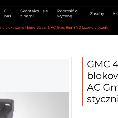
O
Skontaktuj się
Poprosić o
Zasoby
Ak
nas
z nami
wycenę
ne blokowanie Home Stycznik AC Gmc 9mr 9A 3 fazowy stycznik
GMC 4
bloko
AC Gm
styczn