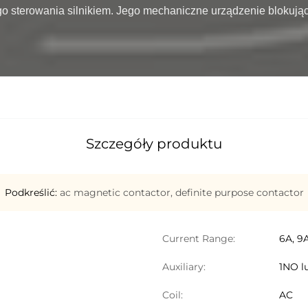
 sterowania silnikiem. Jego mechaniczne urządzenie blokujące 
Szczegóły produktu
Podkreślić:
ac magnetic contactor
,
definite purpose contactor
Current Range:
6A, 9A
Auxiliary:
1NO l
Coil:
AC