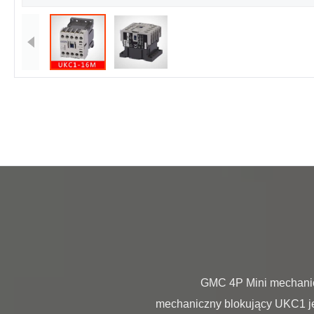
                GMC 4P Mini mechaniczne blokowanie Home Stycznik AC Gmc 9mr 9A 3 fazowy stycznik GMC: Stycznik 
mechaniczny blokujący UKC1 j