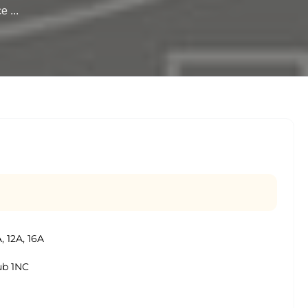
...

, 12A, 16A
ub 1NC