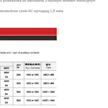
jsu przekaźnika do sterowania 3-fazowym silnikiem indukcyjnym.
tandardowe cewki AC wymagają 1,8 wata.