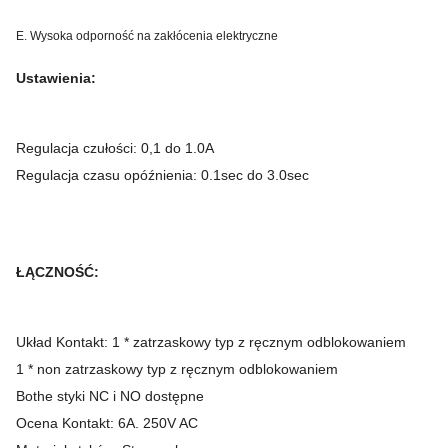
0
E. Wysoka odporność na zakłócenia elektryczne
Ustawienia:
Ocena VA
Mniej niż 3VA
Regulacja czułości: 0,1 do 1.0A
Wskaźnik
Regulacja czasu opóźnienia: 0.1sec do 3.0sec
zasilanie
Zielona dioda LED
pomocnicze
ŁĄCZNOŚĆ:
Opóźnienie
czerwona dioda LED
Układ Kontakt: 1 * zatrzaskowy typ z ręcznym odblokowaniem
1 * non zatrzaskowy typ z ręcznym odblokowaniem
Bothe styki NC i NO dostępne
Wycieczka
czerwona dioda LED
Ocena Kontakt: 6A.
250V AC