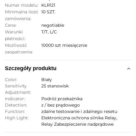
Numer modelu:
KLR121
Minimalna ilość
10 SZT.
zamówienia:
Cena:
negotiable
Warunki
T/T, L/C
płatności:
Możliwość
10000 szt miesięcznie
zaopatrzenia:
Szczegóły produktu
Color:
Biały
Sensitivity
25 stanowisk
Adjustment:
Indicator:
Podróż przekaźnika
Detection:
z / bez prądowego
Function:
zdalne testowanie i zdalnego resetu
High Light:
Elektroniczna ochrona silnika Relay
,
Relay Zabezpieczenie nadprądowe