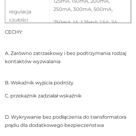
125mA, 150mA, 200mA,
250mA, 300mA, 500mA,
regulacja
czułości
750mA, 1A, 1.25mA, 1.5A, 2A,
2.5A, 3A, 5A, 7,5A, 10A, 12.5A,
CECHY:
15A, 20A, 25A, 30A
A. Zarówno zatrzaskowy i bez podtrzymania rodzaj
kontaktów wyzwalania
Precyzja
± 5%
B. Wskaźnik wyjścia podróży
110VAC ± 10% lub 240V
zasilanie
C. przekaźnik zadziałał wskaźnik
pomocnicze
90-120VAC
D. Wykrywanie bez podłączenia do transformatora
prądu dla dodatkowego bezpieczeństwa
częstotliwość
50 / 60Hz