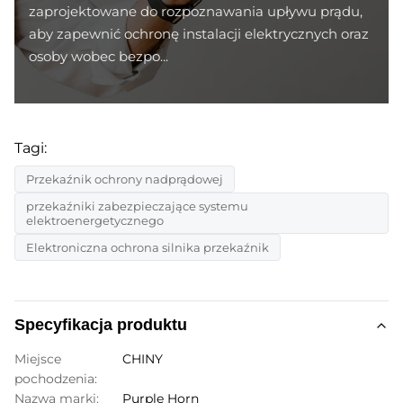
zaprojektowane do rozpoznawania upływu prądu,
aby zapewnić ochronę instalacji elektrycznych oraz
osoby wobec bezpo...
Tagi:
Przekaźnik ochrony nadprądowej
przekaźniki zabezpieczające systemu
elektroenergetycznego
Elektroniczna ochrona silnika przekaźnik
Specyfikacja produktu
Miejsce
CHINY
pochodzenia:
Nazwa marki:
Purple Horn