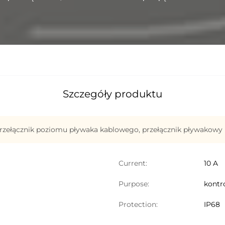
Szczegóły produktu
rzełącznik poziomu pływaka kablowego
,
przełącznik pływakow
Current:
10 A
Purpose:
kontr
Protection:
IP68