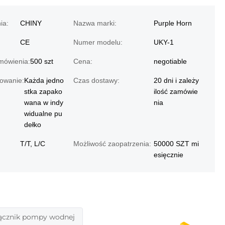
ia:
CHINY
Nazwa marki:
Purple Horn
CE
Numer modelu:
UKY-1
mówienia:
500 szt
Cena:
negotiable
owanie:
Każda jedno
Czas dostawy:
20 dni i zależy
stka zapako
ilość zamówie
wana w indy
nia
widualne pu
dełko
T/T, L/C
Możliwość zaopatrzenia:
50000 SZT mi
esięcznie
ącznik pompy wodnej