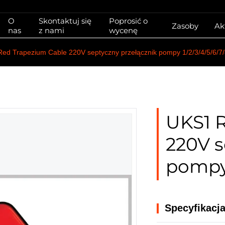
O
Skontaktuj się
Poprosić o
Zasoby
Ak
nas
z nami
wycenę
ed Trapezium Cable 220V septyczny przełącznik pompy 1/2/3/4/5/6/7/
UKS1 
220V s
pompy 
Specyfikacj