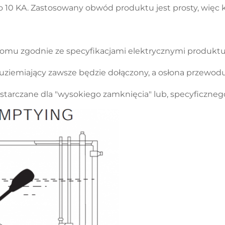
10 KA. Zastosowany obwód produktu jest prosty, więc kosz
iomu zgodnie ze specyfikacjami elektrycznymi produktu
emiający zawsze będzie dołączony, a osłona przewodu u
arczane dla "wysokiego zamknięcia" lub, specyficznego 