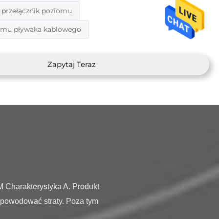
 przełącznik poziomu
iomu pływaka kablowego
Zapytaj Teraz
powodować straty. Poza tym 