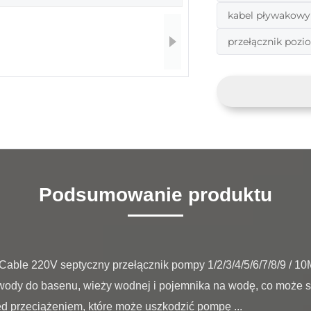
kabel pływakowy
przełącznik poz
Podsumowanie produktu
wody do basenu, wieży wodnej i pojemnika na wodę, co może s
d przeciążeniem, które może uszkodzić pompę ...
