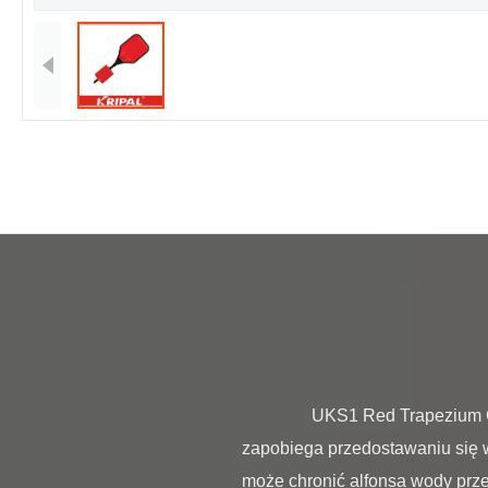
                UKS1 Red Trapezium Cable 220V septyczny przełącznik pompy 1/2/3/4/5/6/7/8/9 / 10M Charakterystyka A. Produkt 
zapobiega przedostawaniu się 
może chronić alfonsa wody prze