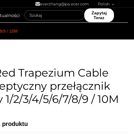
everzhang@pa.ecer.com
Polish
Zapytaj
tualności
Teraz
8/9 / 10M
Red Trapezium Cable
eptyczny przełącznik
1/2/3/4/5/6/7/8/9 / 10M
a produktu