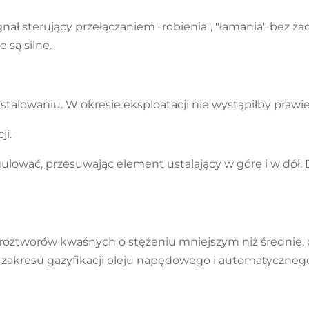
ł sterujący przełączaniem "robienia", "łamania" bez ża
 są silne.
stalowaniu. W okresie eksploatacji nie wystąpiłby prawi
ji.
ulować, przesuwając element ustalający w górę i w dół
, roztworów kwaśnych o stężeniu mniejszym niż średnie, 
 zakresu gazyfikacji oleju napędowego i automatyczneg