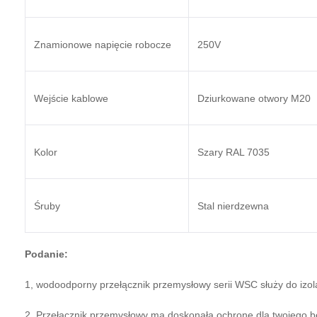
Znamionowe napięcie robocze
250V
Wejście kablowe
Dziurkowane otwory M20
Kolor
Szary RAL 7035
Śruby
Stal nierdzewna
Podanie:
1, wodoodporny przełącznik przemysłowy serii WSC służy do izol
2, Przełącznik przemysłowy ma doskonałą ochronę dla twojego be