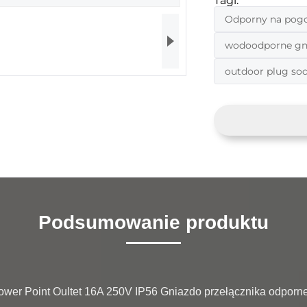
Tagi:
Odporny na pogod
wodoodporne gni
outdoor plug so
Podsumowanie produktu