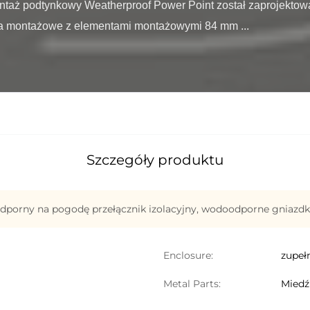
taż podtynkowy Weatherproof Power Point został zaprojektowa
a montażowe z elementami montażowymi 84 mm ...

Szczegóły produktu
dporny na pogodę przełącznik izolacyjny
,
wodoodporne gniazdko
Enclosure:
zupeł
Metal Parts:
Miedź