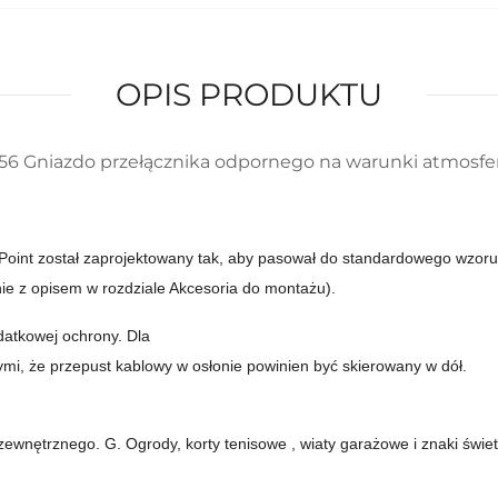
OPIS PRODUKTU
 IP56 Gniazdo przełącznika odpornego na warunki atmosf
oint został zaprojektowany tak, aby pasował do standardowego wzoru
 z opisem w rozdziale Akcesoria do montażu).
atkowej ochrony.
Dla
, że przepust kablowy w osłonie powinien być skierowany w dół.
 zewnętrznego.
G. Ogrody,
korty
tenisowe
, wiaty garażowe i znaki świet