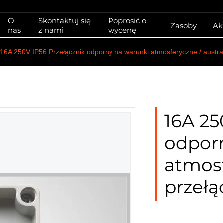
O
Skontaktuj się
Poprosić o
Zasoby
Ak
nas
z nami
wycenę
16A 250V IP56 Przełącznik odporny na warunki atmosferyczne / australi
16A 25
odpor
atmosf
przełą