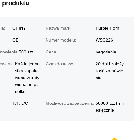
a produktu
ia:
CHINY
Nazwa marki:
Purple Horn
CE
Numer modelu:
WSC226
mówienia:
500 szt
Cena:
negotiable
owanie:
Każda jedno
Czas dostawy:
20 dni i zależy
stka zapako
ilość zamówie
wana w indy
nia
widualne pu
dełko
T/T, L/C
Możliwość zaopatrzenia:
50000 SZT mi
esięcznie