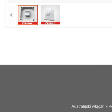
                Australijski włącznik Power Point Oultet 16A 250V IP56 Gniazdo przełącznika odpornego na warunki atmosferyczne 