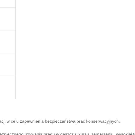
acji w celu zapewnienia bezpieczeństwa prac konserwacyjnych.
zpiecznego używania prądu w deszczu, kurzu, zamarzaniu, wysokiej te