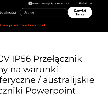
everzhang@pa.ecer.com
Polish
Zapytaj
tualności
Teraz
jskie przełączniki Powerpoint
0V IP56 Przełącznik
ny na warunki
eryczne / australijskie
czniki Powerpoint